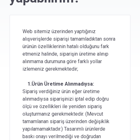
Üründe hatalar var/ ürünü
beğenmedim, ne yapabilirim?
Web sitemiz üzerinden yaptığınız
Ürünlerimi nasıl iade edebilirim?
alışverişlerde siparişi tamamladıktan sonra
ürünün özelliklerinin hatalı olduğunu fark
İletişim (Destek) Kanalları
etmeniz halinde, siparişin üretime alınıp
alınmama durumuna göre farklı yollar
İade koşulları nelerdir?
izlemeniz gerekmektedir;
İade/iptal ettiğim ürünün ücret iadesi
ne zaman yapılacak?
1.Ürün Üretime Alınmadıysa:
Sipariş verdiğiniz ürün eğer üretime
alınmadıysa siparişinizi iptal edip doğru
Sipariş Süreçleri / İşlem Rehberi
ölçü ve özellikleri ile yeniden sipariş
oluşturmanız gerekmektedir. (Mevcut
Ödeme Yöntemleri ve Fatura İşlemleri
tamamlanan sipariş üzerinden değişiklik
yapılamamaktadır.) Tasarımlı ürünlerde
Üyelik ve Hesap Bilgileri
baskı onayı verilmediği ve doğrudan