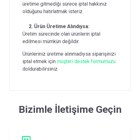
üretime gitmediği sürece iptal hakkınız
Kargo ve Teslimat Süreçleri
olduğunu hatırlatmak isteriz.
Tasarım ve Baskı Onayı
2. Ürün Üretime Alındıysa:
Üretim sürecinde olan ürünlerin iptal
Ürün
edilmesi mümkün değildir.
İndirim Kuponları/Kampanyalar
Ürünleriniz üretime alınmadıysa siparişinizi
iptal etmek için
müşteri destek formumuzu
doldurabilirsiniz.
Bizimle İletişime Geçin