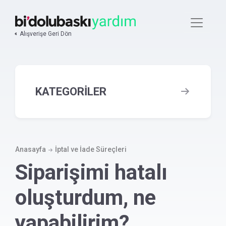
Ana
içeriğe
atla
Alışverişe Geri Dön
KATEGORİLER
İptal ve İade Süreçleri
Siparişimi nasıl iptal edebilirim?
Anasayfa
İptal ve İade Süreçleri
Siparişimi hatalı
Siparişim kargoya verildikten sonra
iptal edebilir miyim?
oluşturdum, ne
Siparişimi hatalı oluşturdum, ne
yapabilirim?
yapabilirim?