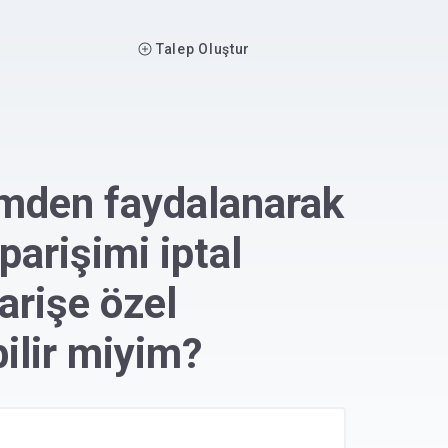
Main navigation
Talep Oluştur
rimden faydalanarak
parişimi iptal
arişe özel
ilir miyim?