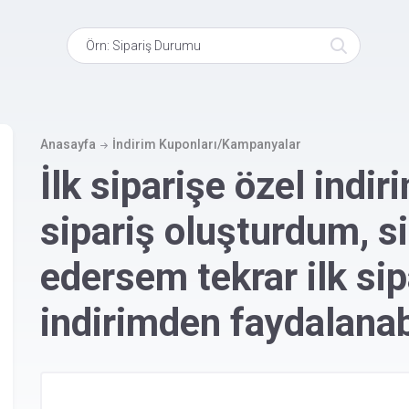
Ana
içeriğe
atla
Anasayfa
İndirim Kuponları/Kampanyalar
İlk siparişe özel indi
sipariş oluşturdum, si
edersem tekrar ilk sip
indirimden faydalanab