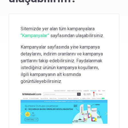
Ürünlerin numunesini görebilir
miyim?
Sitemizde yer alan tüm kampanyalara
Baskı yönü seçeneklerine nereden
ulaşabilirim?
“Kampanyalar”
sayfasından ulaşabilirsiniz.
Kampanyalar sayfasında yine kampanya
Takvimler
detaylarını, indirim oranlarını ve kampanya
şartlarını takip edebilirsiniz. Faydalanmak
Selefon Nedir?
istediğiniz ürünün kampanya koşullarını,
ilgili kampanyanın alt kısmında
Kağıt Gramajları
görüntüleyebilirsiniz.
Oval kesim baskı nasıl görünür?
Kağıt Türleri
Yüzey kaplama (laminasyon/lak)
işlemleri nasıl gerçekleşir?