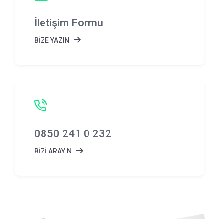
Tasarım ve Baskı Onayı
İletişim Formu
İndirim Kuponları/Kampanyalar
BİZE YAZIN
0850 241 0 232
BİZİ ARAYIN