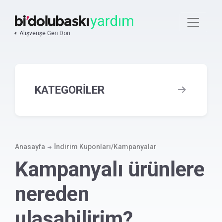
Ana
içeriğe
atla
Alışverişe Geri Dön
KATEGORİLER
Ürün
Baskı / tasarım gerektirmeyen
Anasayfa
İndirim Kuponları/Kampanyalar
ürünler var mı?
Kampanyalı ürünlere
Kampanyalı ürünlere nereden
nereden
ulaşabilirim?
ulaşabilirim?
Numune kutusu ürünleri nelerdir?