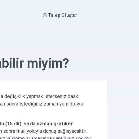
Main navigation
Talep Oluştur
abilir miyim?
da değişiklik yapmak isterseniz baskı
ıktan sonra istediğiniz zaman yeni dosya
u (15 dk)
ya da
uzman grafiker
n sonra mail yoluyla dönüş sağlayacaktır.
ıma ve yükleme aşamasında yaptığınız seçime